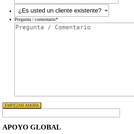
¿Es
usted
un
Pregunta / comentario
*
cliente
existente?
*
EMPEZAR AHORA
APOYO GLOBAL