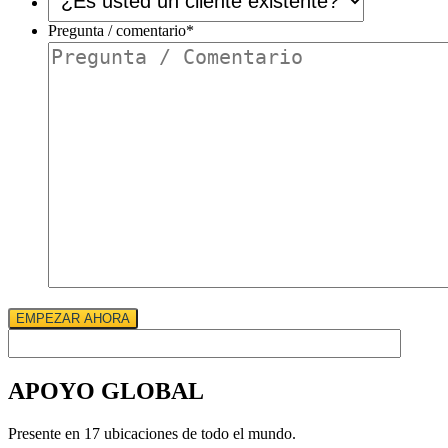
usted
un
Pregunta / comentario
*
cliente
existente?
*
EMPEZAR AHORA
APOYO GLOBAL
Presente en 17 ubicaciones de todo el mundo.