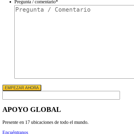
Pregunta / comentario
*
cliente
existente?
*
EMPEZAR AHORA
APOYO GLOBAL
Presente en 17 ubicaciones de todo el mundo.
Encuéntranos