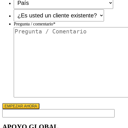
¿Es
usted
un
Pregunta / comentario
*
cliente
existente?
*
EMPEZAR AHORA
APOYO GLOBAL